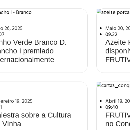
o 26, 2025
Maio 20, 2
07
09:22
nho Verde Branco D.
Azeite
ncho I premiado
disponí
ternacionalmente
FRUTI
ereiro 19, 2025
Abril 18, 2
21
09:40
lestra sobre a Cultura
FRUTIV
 Vinha
no Con