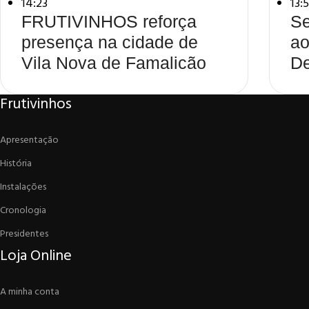
14:23
13:
FRUTIVINHOS reforça
Se
presença na cidade de
ao
Vila Nova de Famalicão
De
Frutivinhos
Apresentação
História
Instalações
Cronologia
Presidentes
Loja Online
A minha conta