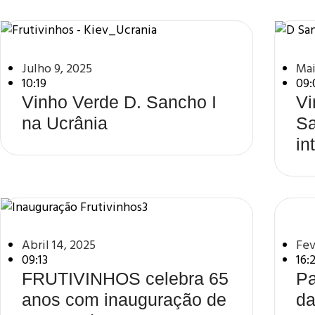
Julho 9, 2025
Mai
10:19
09:
Vinho Verde D. Sancho I
Vi
na Ucrânia
Sa
in
Fev
Abril 14, 2025
16:
09:13
Pa
FRUTIVINHOS celebra 65
da
anos com inauguração de