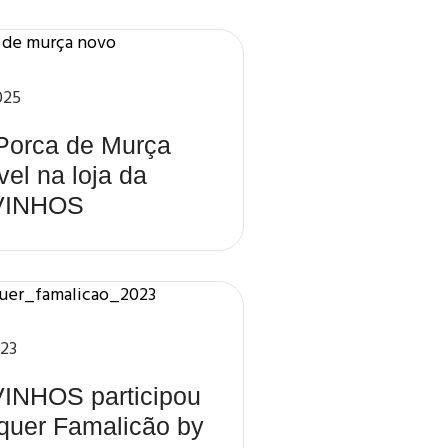
025
 Porca de Murça
vel na loja da
VINHOS
023
INHOS participou
quer Famalicão by