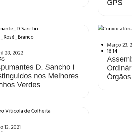
GPS
Março 23, 
16:14
il 28, 2022
Assemb
45
pumantes D. Sancho I
Ordinár
stinguidos nos Melhores
Órgãos
nhos Verdes
o 13, 2021