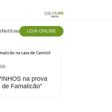
0
0,00
€
items
e
Notícias
LOJA ONLINE
025
INHOS na prova
 de Famalicão”