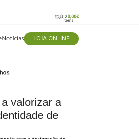
0
0,00
€
items
e
Notícias
LOJA ONLINE
nhos
a valorizar a
dentidade de