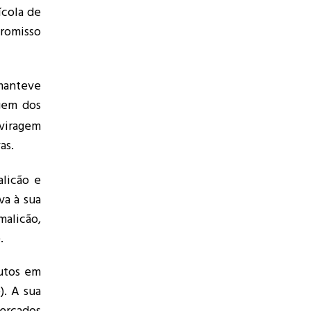
ícola de
promisso
 manteve
agem dos
 viragem
as.
alicão e
va à sua
malicão,
.
utos em
). A sua