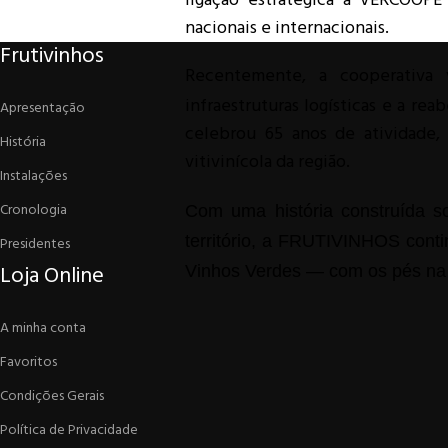
ligação estratégica à VERCOOPE
nacionais e internacionais.
Frutivinhos
Recentemente, a cooperativa 
infraestruturas logísticas e a r
Apresentação
celebrou 65 anos de atividade,
História
vitivinícola da região.
Instalações
Cronologia
Com uma história construída s
território, a FRUTIVINHOS conti
Presidentes
Loja Online
Vinhos Verdes — com os pés na te
A minha conta
Favoritos
Condições Gerais
Política de Privacidade