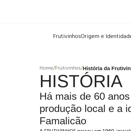
Frutivinhos
Origem e Identidad
Home
/
Frutivinhos
/
História da Frutivi
HISTÓRIA
Há mais de 60 anos 
produção local e a i
Famalicão