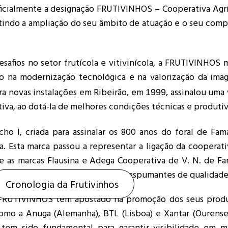
oficialmente a designação FRUTIVINHOS – Cooperativa Agr
letindo a ampliação do seu âmbito de atuação e o seu com
desafios no setor frutícola e vitivinícola, a FRUTIVINHOS
do na modernização tecnológica e na valorização da im
ra novas instalações em Ribeirão, em
, assinalou uma
1999
tiva, ao dotá-la de melhores condições técnicas e produtiv
cho I, criada para assinalar os 800 anos do foral de Fam
. Esta marca passou a representar a ligação da cooperati
se as marcas Flausina e Adega Cooperativa de V. N. de Fa
INHOS no mercado dos vinhos e espumantes de qualidade
Cronologia da Frutivinhos
a FRUTIVINHOS tem apostado na promoção dos seus prod
como a Anuga (Alemanha), BTL (Lisboa) e Xantar (Ourense