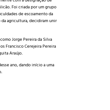
almente com a designação de
icão. Foi criada por um grupo
ificuldades de escoamento da
da agricultura, decidiram unir
como Jorge Pereira da Silva
os Francisco Cerejeira Pereira
uita Araújo.
desse ano, dando início a uma
o.