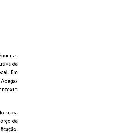
rimeiras
utiva da
ocal. Em
s Adegas
ontexto
do-se na
forço da
ficação.