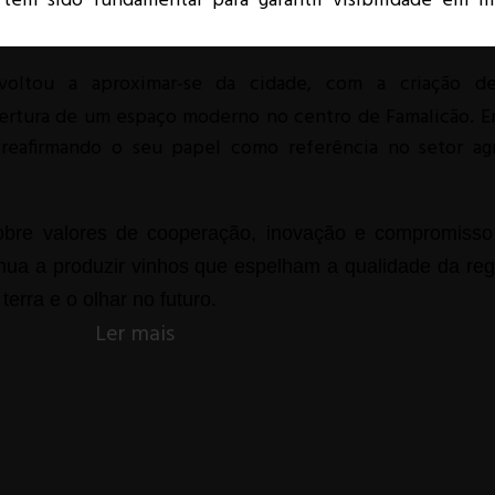
 tem sido fundamental para garantir visibilidade em m
voltou a aproximar-se da cidade, com a criação d
eabertura de um espaço moderno no centro de Famalicão. 
 reafirmando o seu papel como referência no setor agr
obre valores de cooperação, inovação e compromiss
nua a produzir vinhos que espelham a qualidade da reg
rra e o olhar no futuro.
Ler mais