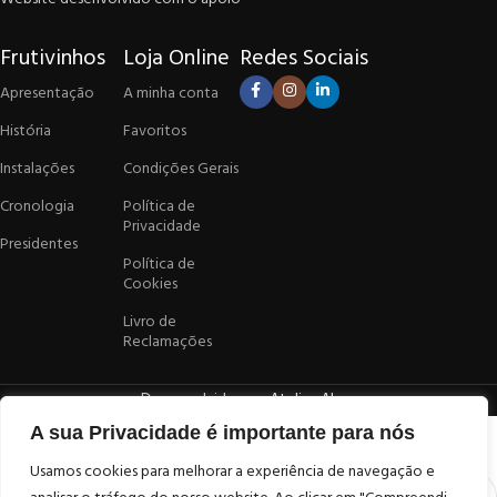
Frutivinhos
Loja Online
Redes Sociais
Apresentação
A minha conta
História
Favoritos
Instalações
Condições Gerais
Cronologia
Política de
Privacidade
Presidentes
Política de
Cookies
Livro de
Reclamações
Desenvolvido por
Atelier Alves
Confirmação da Idade
A sua Privacidade é importante para nós
Usamos cookies para melhorar a experiência de navegação e