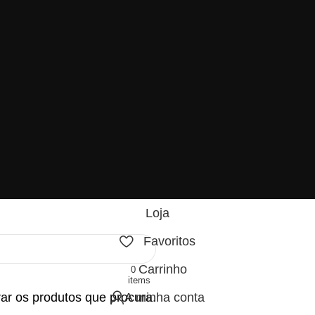
Loja
Favoritos
Carrinho
0
items
ar os produtos que procura.
A minha conta