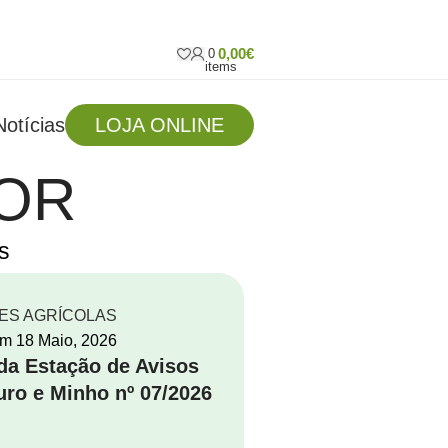
0,00
€
0
items
Notícias
LOJA ONLINE
OR
s
ES AGRÍCOLAS
em
18 Maio, 2026
 da Estação de Avisos
uro e Minho nº 07/2026