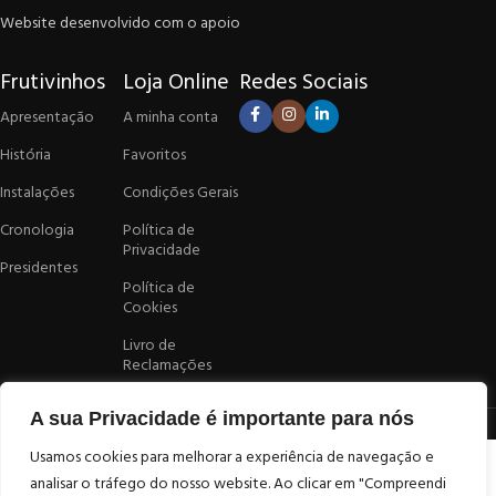
Website desenvolvido com o apoio
Frutivinhos
Loja Online
Redes Sociais
Apresentação
A minha conta
História
Favoritos
Instalações
Condições Gerais
Cronologia
Política de
Privacidade
Presidentes
Política de
Cookies
Livro de
Reclamações
A sua Privacidade é importante para nós
Desenvolvido por
Atelier Alves
Loja
Usamos cookies para melhorar a experiência de navegação e
analisar o tráfego do nosso website. Ao clicar em "Compreendi