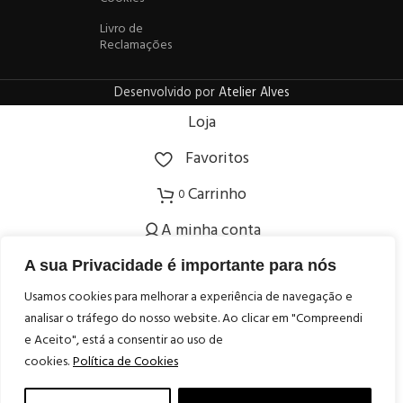
Livro de
Reclamações
Desenvolvido por
Atelier Alves
Loja
Favoritos
Carrinho
0
A minha conta
Confirmação da Idade
A sua Privacidade é importante para nós
Usamos cookies para melhorar a experiência de navegação e
Tem idade legal para consumo de bebidas alcoólicas?
analisar o tráfego do nosso website. Ao clicar em "Compreendi
Acesso restrito
e Aceito", está a consentir ao uso de
cookies.
Política de Cookies
Lamentamos mas não pode ceder ao nosso website