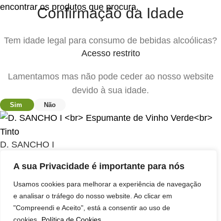
encontrar os produtos que procura.
Confirmação da Idade
Tem idade legal para consumo de bebidas alcoólicas?
Acesso restrito
Lamentamos mas não pode ceder ao nosso website
devido à sua idade.
Sim
Não
D. SANCHO I
Espumante de Vinho Verde
A sua Privacidade é importante para nós
Tinto
Usamos cookies para melhorar a experiência de navegação
4,73
€
(c/ IVA)
e analisar o tráfego do nosso website. Ao clicar em
"Compreendi e Aceito", está a consentir ao uso de
-
+
cookies.
Política de Cookies