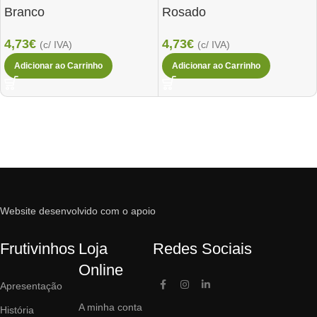
Branco
Rosado
4,73
€
4,73
€
(c/ IVA)
(c/ IVA)
Adicionar ao Carrinho
Adicionar ao Carrinho
Website desenvolvido com o apoio
Frutivinhos
Loja
Redes Sociais
Online
Apresentação
A minha conta
História