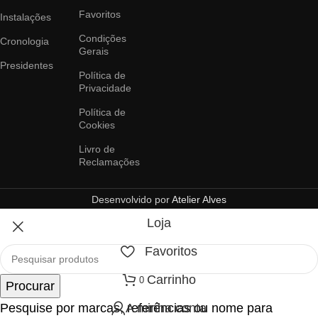
Favoritos
Instalações
Condições
Cronologia
Gerais
Presidentes
Política de
Privacidade
Política de
Cookies
Livro de
Reclamações
Desenvolvido por
Atelier Alves
Loja
Favoritos
Carrinho
0
Procurar
Pesquise por marcas, referências ou nome para
A minha conta