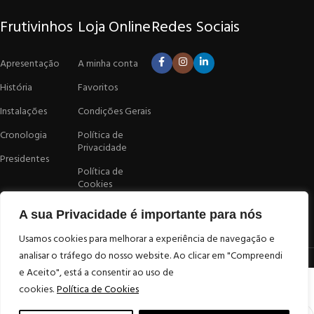
Frutivinhos
Loja Online
Redes Sociais
Apresentação
A minha conta
História
Favoritos
Instalações
Condições Gerais
Cronologia
Política de
Privacidade
Presidentes
Política de
Cookies
Livro de
A sua Privacidade é importante para nós
Reclamações
Usamos cookies para melhorar a experiência de navegação e
analisar o tráfego do nosso website. Ao clicar em "Compreendi
Desenvolvido por
Atelier Alves
e Aceito", está a consentir ao uso de
Loja
cookies.
Política de Cookies
Favoritos